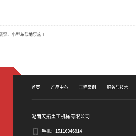
载泵、小型车载地泵施工
首页
产品中心
工程案例
服务与技术
湖南天拓重工机械有限公司
手机：15116346814