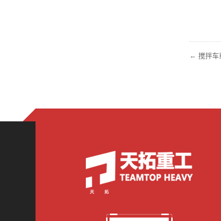
←
搅拌车